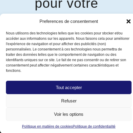
pour votre
solution d'auvent
Preferences de consentement
personnalisée
Nous utilisons des technologies telles que les cookies pour stocker et/ou
accéder aux informations sur les appareils. Nous faisons cela pour améliorer
l'expérience de navigation et pour afficher des publicités (non)
Consultez nos experts
personnalisées. Le consentement à ces technologies nous permettra de
traiter des données telles que le comportement de navigation ou des
identifiants uniques sur ce site. Le fait de ne pas consentir ou de retirer son
consentement peut affecter négativement certaines caractéristiques et
fonctions.
Tout accepter
Siège social et salle de montre
8460, rue Pascal-Gagnon
Refuser
Saint-Léonard, Montréal
Québec, H1P 1Y4, Canada
Voir les options
Tél :
514-325-7776
Politique en matière de cookies
Politique de confidentialité