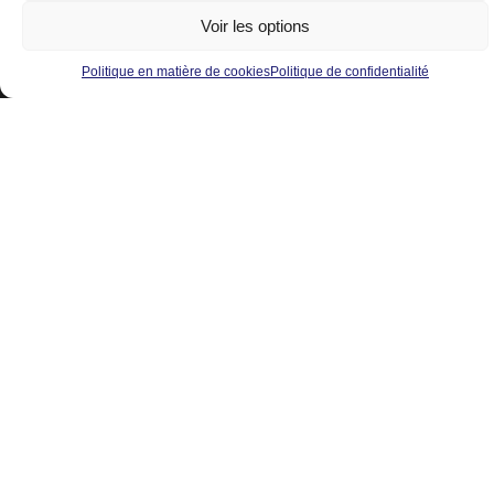
8460, rue Pascal-Gagnon
Voir les options
Saint-Léonard, Montréal
Québec, H1P 1Y4, Canada
Politique en matière de cookies
Politique de confidentialité
Tél :
514-325-7776
Cellulaire :
514-229-8885
Sans frais :
1-877-525-7776
Courriel :
info@ombrasole.com
Produits
Résidentiel
Commercial
Ressources
Blogue
À propos de nous