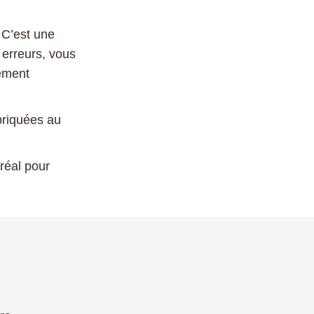
 C’est une
s erreurs, vous
ement
briquées au
réal pour