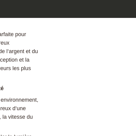
arfaite pour
reux
e l’argent et du
eption et la
eurs les plus
té
re environnement,
ureux d’une
 la vitesse du