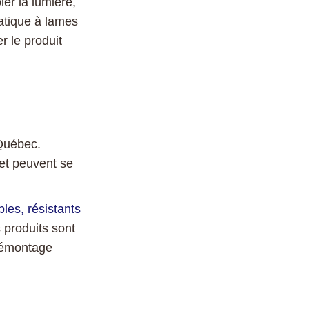
er la lumière,
matique à lames
r le produit
 Québec.
 et peuvent se
es, résistants
 produits sont
 démontage