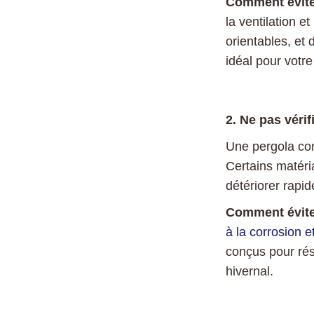
Comment évite
la ventilation e
orientables, et
idéal pour votr
2. Ne pas vérif
Une pergola con
Certains matéri
détériorer rapid
Comment évite
à la corrosion 
conçus pour ré
hivernal.