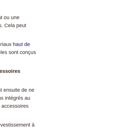
at ou une
es. Cela peut
ériaux
haut de
èles sont conçus
cessoires
t ensuite de ne
ns intégrés au
s accessoires
nvestissement à