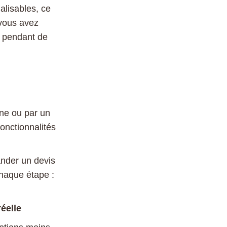
alisables, ce
 vous avez
t pendant de
gne ou par un
onctionnalités
nder un devis
haque étape :
éelle