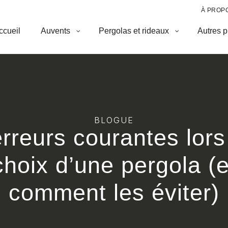
À PROP
ccueil
Auvents
Pergolas et rideaux
Autres p
BLOGUE
erreurs courantes lors
choix d’une pergola (e
comment les éviter)