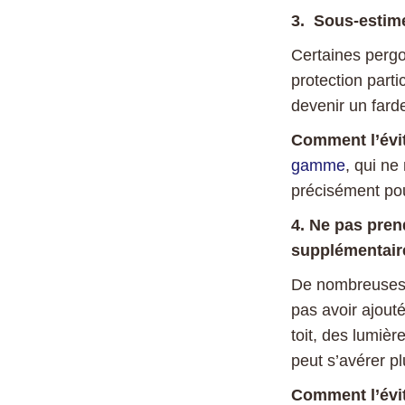
3. Sous-estime
Certaines pergo
protection parti
devenir un farde
Comment l’évi
gamme
, qui ne
précisément pour
4. Ne pas pren
supplémentair
De nombreuses p
pas avoir ajout
toit, des lumièr
peut s’avérer p
Comment l’évit