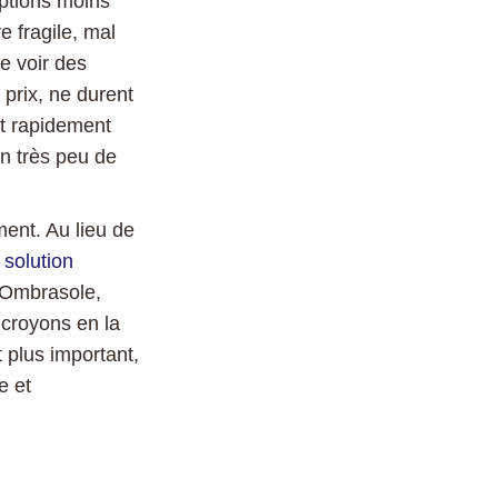
ptions moins
e fragile, mal
e voir des
prix, ne durent
nt rapidement
en très peu de
ent. Au lieu de
e
solution
z Ombrasole,
 croyons en la
t plus important,
e et