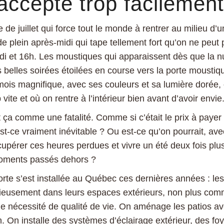
accepte trop facilement
e de juillet qui force tout le monde à rentrer au milieu d’
 de plein après-midi qui tape tellement fort qu’on ne peut 
di et 16h. Les moustiques qui apparaissent dès que la nu
 belles soirées étoilées en course vers la porte moustiqu
ois magnifique, avec ses couleurs et sa lumière dorée, 
 vite et où on rentre à l’intérieur bien avant d’avoir envie
 ça comme une fatalité. Comme si c’était le prix à payer
t-ce vraiment inévitable ? Ou est-ce qu’on pourrait, ave
upérer ces heures perdues et vivre un été deux fois plus
moments passés dehors ?
rte s’est installée au Québec ces dernières années : les
rieusement dans leurs espaces extérieurs, non plus com
nécessité de qualité de vie. On aménage les patios av
n. On installe des systèmes d’éclairage extérieur, des fo