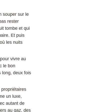
un souper sur le
pas rester
it tombe et qui
aire. Et puis
où les nuits
.
 pour vivre au
c le bon
 long, deux fois
 propriétaires
me un luxe,
ec autant de
yers au gaz, des