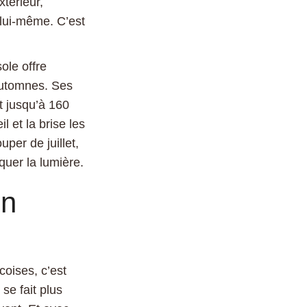
xtérieur,
 lui-même. C’est
ole offre
 automnes. Ses
t jusqu’à 160
 et la brise les
per de juillet,
oquer la lumière.
on
coises, c’est
se fait plus