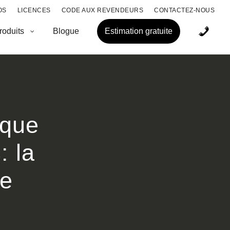
OS
LICENCES
CODE AUX REVENDEURS
CONTACTEZ-NOUS
roduits
Blogue
Estimation gratuite
aque
: la
re