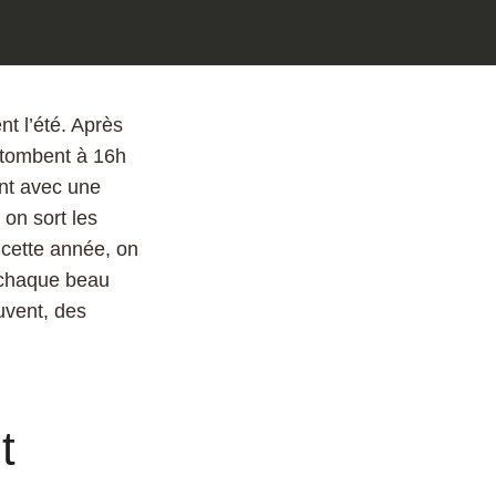
nt l’été. Après
i tombent à 16h
ent avec une
 on sort les
 cette année, on
, chaque beau
uvent, des
t