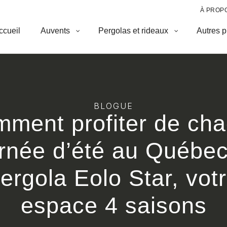
À PROP
ccueil
Auvents
Pergolas et rideaux
Autres p
BLOGUE
ment profiter de ch
rnée d’été au Québec
ergola Eolo Star, vot
espace 4 saisons