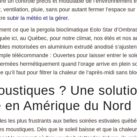
fre un contrôle précis et modulable de l’environnement e
, ventilation, pluie, sans pour autant fermer l’espace sur
tre
subir la météo et la gérer
.
ément ce que la pergola bioclimatique Eolo Star d’Ombras
quée ici, au Québec, pour notre climat, nos étés et nos
ables motorisées en aluminium extrudé anodisé s’ajusten
ple télécommande : Ouvertes pour laisser entrer le soleil
 fermées hermétiquement quand l’orage arrive en plein sou
e qu’il faut pour filtrer la chaleur de l’après-midi sans bl
ustiques ? Une soluti
e en Amérique du Nord
es les plus frustrants aux belles soirées estivales québé
es moustiques. Dès que le soleil baisse et que la chaleur 