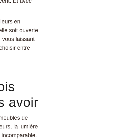
vent. Et avec
lleurs en
lle soit ouverte
 vous laissant
 choisir entre
ois
 avoir
s meubles de
urs, la lumière
ir incomparable.