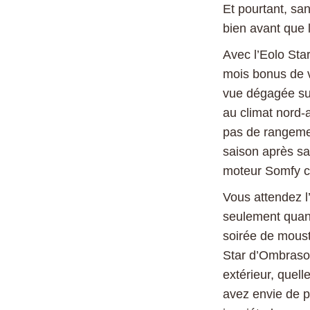
Et pourtant, san
bien avant que 
Avec l’Eolo Sta
mois bonus de v
vue dégagée sur 
au climat nord
pas de rangemen
saison après sai
moteur Somfy co
Vous attendez l
seulement quand 
soirée de moust
Star d’Ombrasol
extérieur, quell
avez envie de p