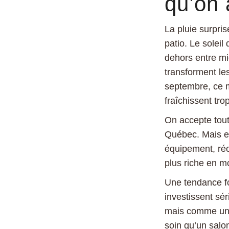
qu’on 
La pluie surpris
patio. Le soleil
dehors entre mi
transforment les
septembre, ce m
fraîchissent trop
On accepte tout
Québec. Mais es
équipement, réc
plus riche en 
Une tendance fo
investissent sé
mais comme une 
soin qu’un salo