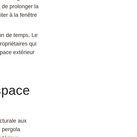
t de prolonger la
ter à la fenêtre
ion de temps. Le
opriétaires qui
space extérieur
space
cturale aux
e pergola