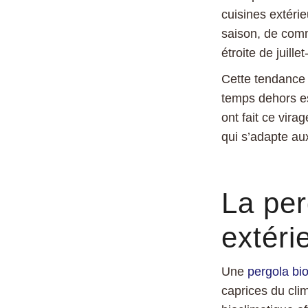
cuisines extérie
saison, de comme
étroite de juillet
Cette tendance 
temps dehors es
ont fait ce vir
qui s’adapte aux
La per
extéri
Une
pergola bi
caprices du cli