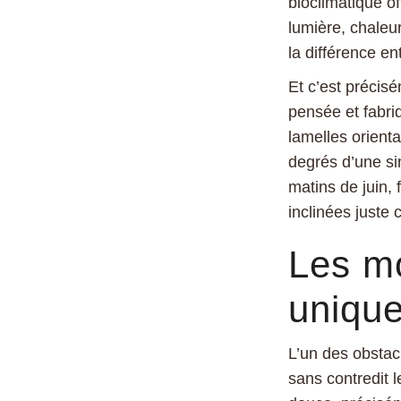
bioclimatique of
lumière, chaleur
la différence en
Et c’est précis
pensée et fabri
lamelles orient
degrés d’une sim
matins de juin,
inclinées juste c
Les mo
uniqu
L’un des obstacl
sans contredit l