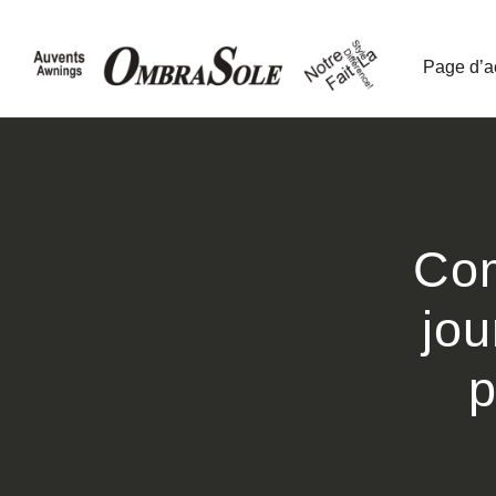
Page d’a
Com
jou
p