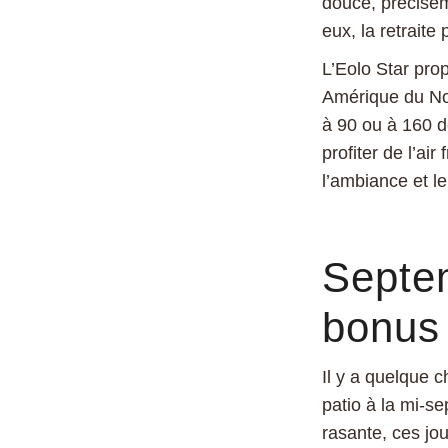
douce, préciséme
eux, la retraite 
L’Eolo Star pr
Amérique du Nor
à 90 ou à 160 d
profiter de l’air
l’ambiance et le
Septem
bonus 
Il y a quelque 
patio à la mi-s
rasante, ces jou