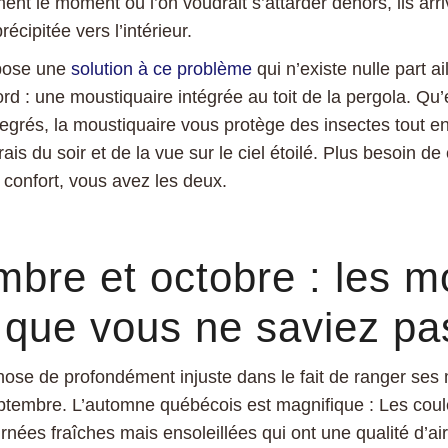
nt le moment où l’on voudrait s’attarder dehors, ils arri
précipitée vers l’intérieur.
opose une
solution à ce problème
qui n’existe nulle part ai
d : une moustiquaire intégrée au toit de la pergola. Qu’e
egrés, la moustiquaire vous protège des insectes tout en
 frais du soir et de la vue sur le ciel étoilé. Plus besoin de
 confort, vous avez les deux.
bre et octobre : les m
que vous ne saviez pas
chose de profondément injuste dans le fait de ranger se
eptembre. L’automne québécois est magnifique : Les coule
rnées fraîches mais ensoleillées qui ont une qualité d’a