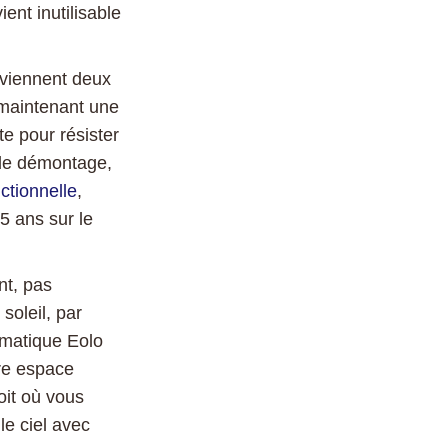
ient inutilisable
eviennent deux
 maintenant une
te pour résister
 de démontage,
ctionnelle
,
5 ans sur le
nt, pas
soleil, par
imatique Eolo
tre espace
oit où vous
e ciel avec